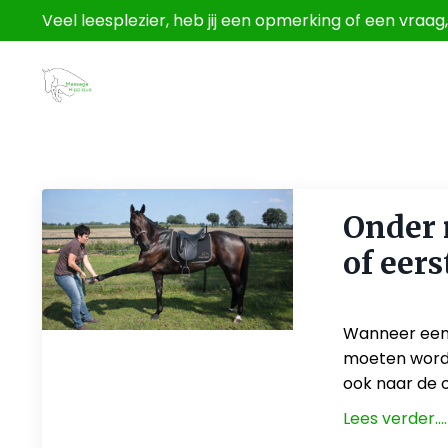
Veel leesplezier, heb jij een opmerking of een vraa
Onder 
of eers
May 21, 2026
Wanneer een p
moeten worden
ook naar de o
Lees verder....