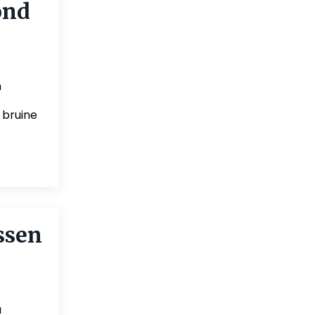
ond
n
 bruine
ssen
u