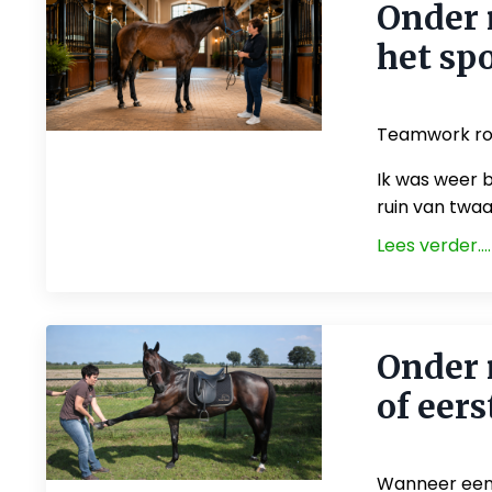
Onder 
het sp
May 28, 2026
Teamwork ron
Ik was weer b
ruin van twaal
Lees verder....
Onder 
of eers
May 21, 2026
Wanneer een p