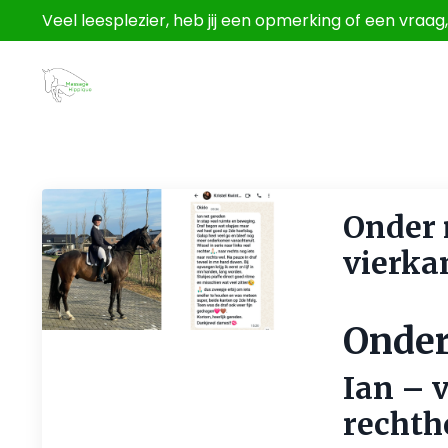
Veel leesplezier, heb jij een opmerking of een vraa
Onder 
vierka
Jul 30, 2026
Onder
Ian – 
rechth