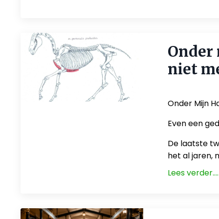
Onder 
niet m
Jun 18, 2026
Onder Mijn H
Even een ge
De laatste tw
het al jaren,
Lees verder....