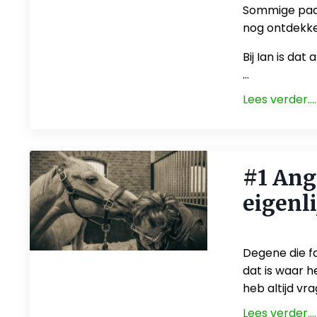
Sommige paar
nog ontdekke
Bij Ian is dat 
...
Lees verder....
#1 Ang
eigenl
Jul 23, 2026
Degene die fa
dat is waar he
heb altijd vra
Lees verder....