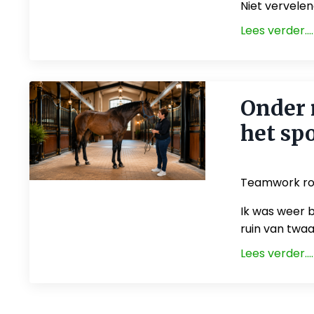
Niet vervelend
Lees verder....
Onder 
het sp
May 28, 2026
Teamwork ron
Ik was weer b
ruin van twaal
Lees verder....